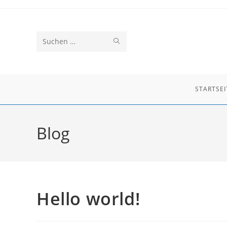
Zum
Inhalt
springen
SUCHE
Diese
ABSCHICKEN
Website
durchsuchen
STARTSEI
Blog
Hello world!