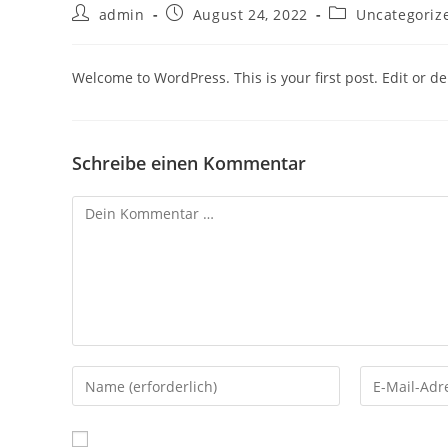
Beitrags-
Beitrag
Beitrags-
admin
August 24, 2022
Uncategoriz
Autor:
veröffentlicht:
Kategorie:
Welcome to WordPress. This is your first post. Edit or dele
Schreibe einen Kommentar
Kommentar
Gib
Gib
deinen
deine
Namen
E-