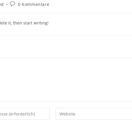
Beitrags-
ed
0 Kommentare
Kommentare:
te it, then start writing!
Gib
deine
Website-