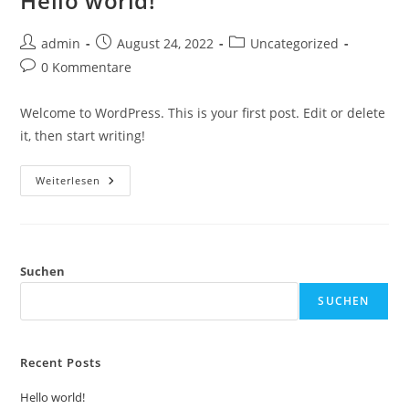
Hello world!
Beitrags-
Beitrag
Beitrags-
admin
August 24, 2022
Uncategorized
Autor:
veröffentlicht:
Kategorie:
Beitrags-
0 Kommentare
Kommentare:
Welcome to WordPress. This is your first post. Edit or delete
it, then start writing!
Hello
Weiterlesen
World!
Suchen
SUCHEN
Recent Posts
Hello world!